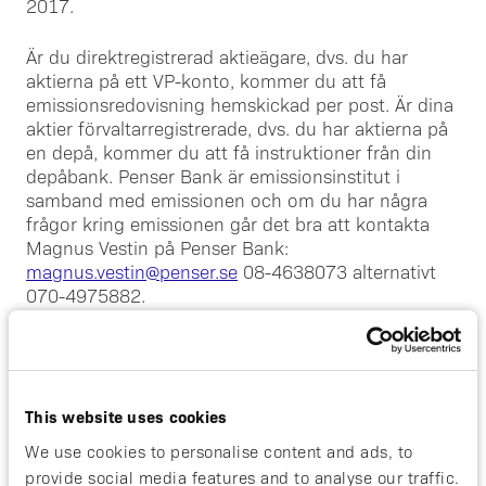
2017.
Är du direktregistrerad aktieägare, dvs. du har
aktierna på ett VP-konto, kommer du att få
emissionsredovisning hemskickad per post. Är dina
aktier förvaltarregistrerade, dvs. du har aktierna på
en depå, kommer du att få instruktioner från din
depåbank. Penser Bank är emissionsinstitut i
samband med emissionen och om du har några
frågor kring emissionen går det bra att kontakta
Magnus Vestin på Penser Bank:
magnus.vestin@penser.se
08-4638073 alternativt
070-4975882.
Bakgrunden till nyemissionen är att Affibody sedan
ett antal år fokuserar på att egenutveckla nästa
generations proteinbaserade läkemedel som är
This website uses cookies
baserade på vår unika kompetens och på våra
världsledande patentskyddade plattformar;
We use cookies to personalise content and ads, to
Affibody®-molekyler och Albumod™-teknologin.
provide social media features and to analyse our traffic.