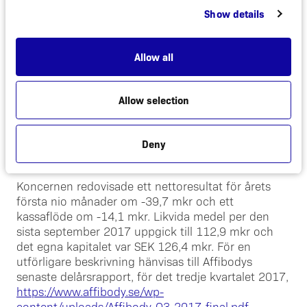
läkemedelsmyndigheterna i november 2017.
Show details
Studien beräknas kunna påbörjas under de
kommande månaderna.
Allow all
Beträffande Affibodys näst mest avancerade
program som syftar till behandling av autoimmuna
sjukdomar, ABY-039, avhölls ett framgångsrikt
Allow selection
vetenskapligt rådsmöte med de brittiska
läkemedelsmyndigheterna i augusti 2017, och en
fas I/II studie beräknas påbörjas under de
Deny
kommande månaderna.
Koncernen redovisade ett nettoresultat för årets
första nio månader om -39,7 mkr och ett
kassaflöde om -14,1 mkr. Likvida medel per den
sista september 2017 uppgick till 112,9 mkr och
det egna kapitalet var SEK 126,4 mkr. För en
utförligare beskrivning hänvisas till Affibodys
senaste delårsrapport, för det tredje kvartalet 2017,
https://www.affibody.se/wp-
content/uploads/Affibody-Q3-2017-final.pdf
.