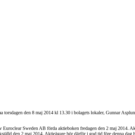
a torsdagen den 8 maj 2014 kl 13.30 i bolagets lokaler, Gunnar Asplund
v Euroclear Sweden AB förda aktieboken fredagen den 2 maj 2014. Aktieäga
kställd den 2 maj 2014. Aktieägare bör därför i god tid före denna dag h