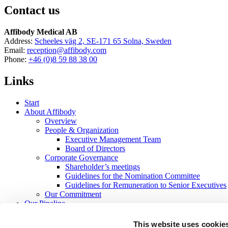
Contact us
Affibody Medical AB
Address:
Scheeles väg 2, SE-171 65 Solna, Sweden
Email:
reception@affibody.com
Phone:
+46 (0)8 59 88 38 00
Links
Start
About Affibody
Overview
People & Organization
Executive Management Team
Board of Directors
Corporate Governance
Shareholder’s meetings
Guidelines for the Nomination Committee
Guidelines for Remuneration to Senior Executives
Our Commitment
Our Pipeline
ABY-271
ABY-071
This website uses cookie