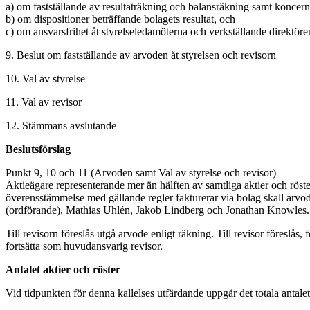
a) om fastställande av resultaträkning och balansräkning samt koncer
b) om dispositioner beträffande bolagets resultat, och
c) om ansvarsfrihet åt styrelseledamöterna och verkställande direktöre
9. Beslut om fastställande av arvoden åt styrelsen och revisorn
10. Val av styrelse
11. Val av revisor
12. Stämmans avslutande
Beslutsförslag
Punkt 9, 10 och 11 (Arvoden samt Val av styrelse och revisor)
Aktieägare representerande mer än hälften av samtliga aktier och röste
överensstämmelse med gällande regler fakturerar via bolag skall arvo
(ordförande), Mathias Uhlén, Jakob Lindberg och Jonathan Knowles.
Till revisorn föreslås utgå arvode enligt räkning. Till revisor föreslå
fortsätta som huvudansvarig revisor.
Antalet aktier och röster
Vid tidpunkten för denna kallelses utfärdande uppgår det totala antalet 