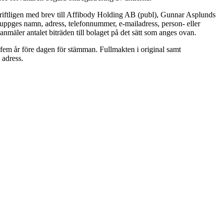
kriftligen med brev till Affibody Holding AB (publ), Gunnar Asplunds
r uppges namn, adress, telefonnummer, e-mailadress, person- eller
äler antalet biträden till bolaget på det sätt som anges ovan.
 fem år före dagen för stämman. Fullmakten i original samt
 adress.