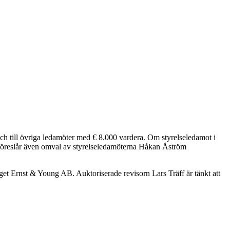
 och till övriga ledamöter med € 8.000 vardera. Om styrelseledamot i
e föreslår även omval av styrelseledamöterna Håkan Åström
laget Ernst & Young AB. Auktoriserade revisorn Lars Träff är tänkt att