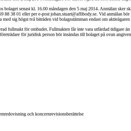
 hos bolaget senast kl. 16.00 måndagen den 5 maj 2014. Anmälan sker s
8-59 88 38 01 eller per e-post johan.stuart@affibody.se. Vid anmälan bö
 med sig högst två biträden vid bolagsstämman endast om aktieägaren anm
rad fullmakt för ombudet. Fullmakten får inte vara utfärdad tidigare än
öreträdare för juridisk person bör insändas till bolaget på ovan angiven
ernredovisning och koncernrevisionsberättelse