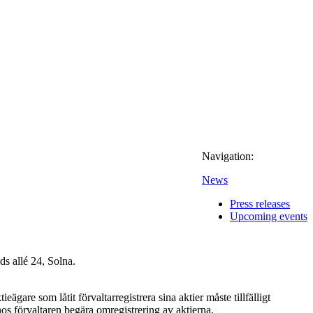
Navigation:
News
Press releases
Upcoming events
s allé 24, Solna.
re som låtit förvaltarregistrera sina aktier måste tillfälligt
os förvaltaren begära omregistrering av aktierna.