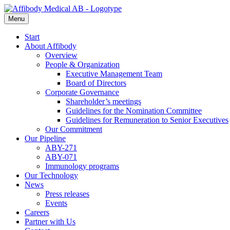
Menu
Start
About Affibody
Overview
People & Organization
Executive Management Team
Board of Directors
Corporate Governance
Shareholder’s meetings
Guidelines for the Nomination Committee
Guidelines for Remuneration to Senior Executives
Our Commitment
Our Pipeline
ABY-271
ABY-071
Immunology programs
Our Technology
News
Press releases
Events
Careers
Partner with Us