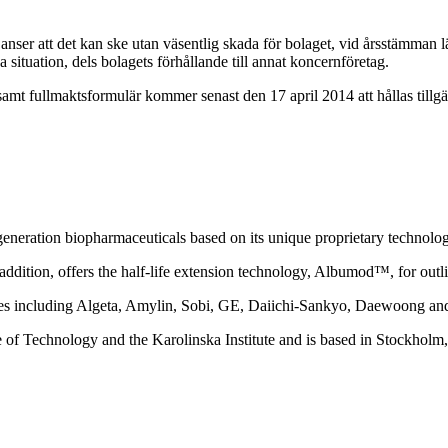
 anser att det kan ske utan väsentlig skada för bolaget, vid årsstämma
ituation, dels bolagets förhållande till annat koncernföretag.
samt fullmaktsformulär kommer senast den 17 april 2014 att hållas tillg
neration biopharmaceuticals based on its unique proprietary technolo
 addition, offers the half-life extension technology, Albumod™, for outl
ies including Algeta, Amylin, Sobi, GE, Daiichi-Sankyo, Daewoong an
e of Technology and the Karolinska Institute and is based in Stockhol