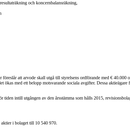
nresultaträkning och koncernbalansräkning,
n
r föreslår att arvode skall utgå till styrelsens ordförande med € 40.000
det ökas med ett belopp motsvarande sociala avgifter. Dessa aktieägar
s, för tiden intill utgången av den årsstämma som hålls 2015, revisionsbo
aktier i bolaget till 10 540 970.