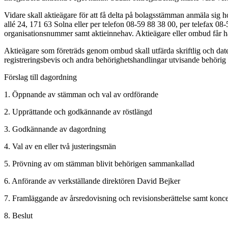
Vidare skall aktieägare för att få delta på bolagsstämman anmäla sig
allé 24, 171 63 Solna eller per telefon 08-59 88 38 00, per telefax 0
organisationsnummer samt aktieinnehav. Aktieägare eller ombud får ha
Aktieägare som företräds genom ombud skall utfärda skriftlig och date
registreringsbevis och andra behörighetshandlingar utvisande behörig f
Förslag till dagordning
1. Öppnande av stämman och val av ordförande
2. Upprättande och godkännande av röstlängd
3. Godkännande av dagordning
4. Val av en eller två justeringsmän
5. Prövning av om stämman blivit behörigen sammankallad
6. Anförande av verkställande direktören David Bejker
7. Framläggande av årsredovisning och revisionsberättelse samt konc
8. Beslut