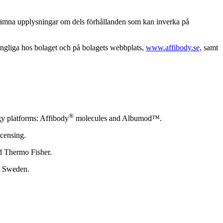
n lämna upplysningar om dels förhållanden som kan inverka på
ängliga hos bolaget och på bolagets webbplats,
www.affibody.se,
samt
®
gy platforms: Affibody
molecules and Albumod™.
icensing.
d Thermo Fisher.
m, Sweden.